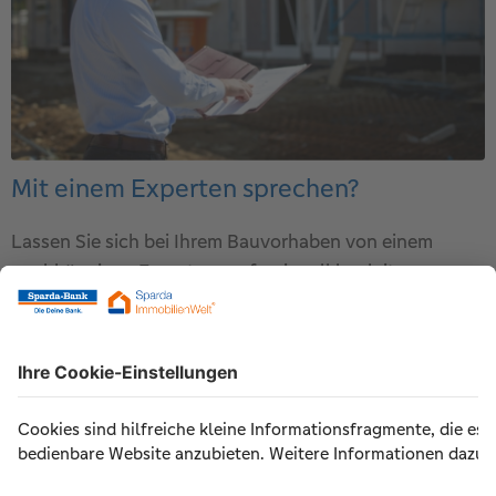
Mit einem Experten sprechen?
Lassen Sie sich bei Ihrem Bauvorhaben von einem
unabhängigen Experten professionell begleiten.
Kostenloses Erstgespräch am Telefon
Baubegleitung durch einen qualifizierten
Baubegleiter
Kurzfristiger Vor-Ort-Termin
Zur persönlichen Baubegleitung